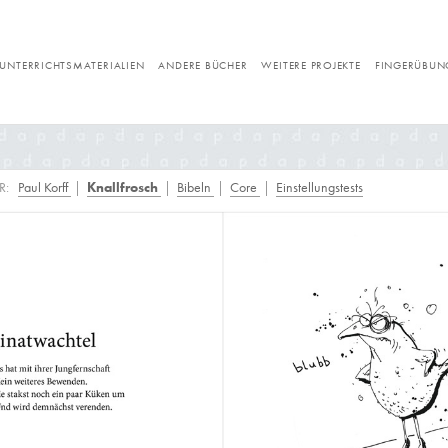
UNTERRICHTSMATERIALIEN
ANDERE BÜCHER
WEITERE PROJEKTE
FINGERÜBUN
VITA
ER:
Paul Korff
|
Knallfrosch
|
Bibeln
|
Core
|
Einstellungstests
REFERENZEN
IMPRESSUM
DATENSCHUTZ