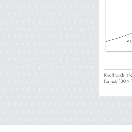
Knallfrosch, N
Format: 130 × 